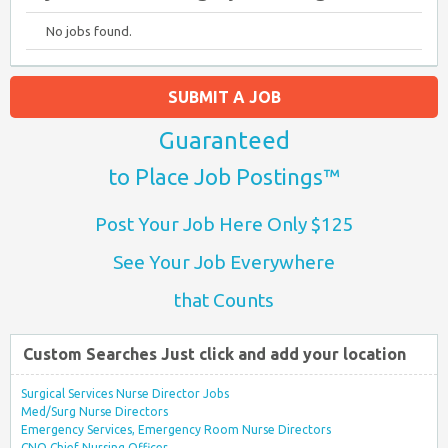
No jobs found.
SUBMIT A JOB
Guaranteed
to Place Job Postings™
Post Your Job Here Only $125
See Your Job Everywhere
that Counts
Custom Searches Just click and add your location
Surgical Services Nurse Director Jobs
Med/Surg Nurse Directors
Emergency Services, Emergency Room Nurse Directors
CNO Chief Nursing Officer